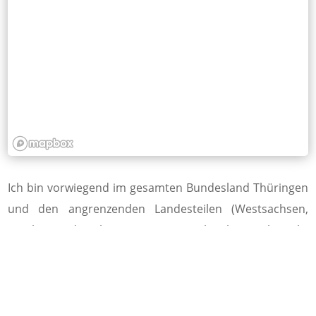
Ich bin vorwiegend im gesamten Bundesland Thüringen
und den angrenzenden Landesteilen (Westsachsen,
Franken und Osthessen) tätig. Darüber hinaus besteht
ein Netzwerk von zuverlässigen Partnerbüros, zur
überregionalen Unterstützung.
Mit meinen Kollegen Frank Hildenbrand