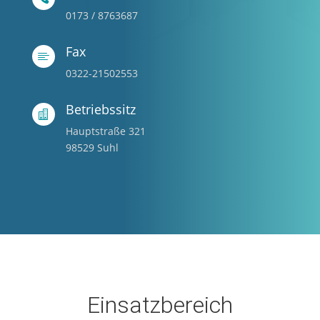
0173 / 8763687
Fax

0322-21502553
Betriebssitz

Hauptstraße 321
98529 Suhl
Einsatzbereich